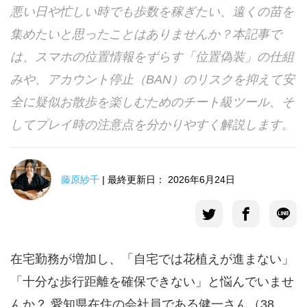
悪い日や忙しい時でも歩数を稼ぎたい、遠くの苗を
言語選択
集めたいと思ったことはありませんか？本記事で
は、スマホの位置情報をずらす「位置偽装」の仕組
みや、アカウント停止（BAN）のリスクを抑えて安
全に疑似お散歩を楽しむためのチート級ツール、そ
してプレイ時の注意点を分かりやすく解説します。
藤原紗千
| 最終更新日： 2026年6月24日
在宅勤務が増加し、「自宅では花植えが進まない」
「十分な歩行距離を確保できない」と悩んでいませ
んか？ 愛知県在住の会社員である健一さん（38