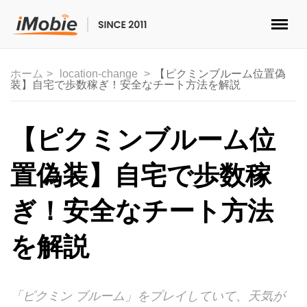
ロック解除&データ復元
ホーム
location-change
【ピクミンブルーム位置偽
装】自宅で歩数稼ぎ！安全なチート方法を解説
データ転送
マルチメディア
【ピクミンブルーム位
便利ツール
置偽装】自宅で歩数稼
ソリューション
ぎ！安全なチート方法
ストア
を解説
ダウンロード
「ピクミン ブルーム」をプレイしていて、天気が
サポート