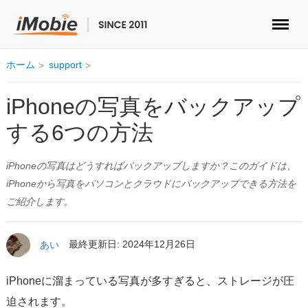
ロック解除&データ復元
ホーム
support
データ転送
iPhoneの写真をバックアップ
する6つの方法
マルチメディア
iPhoneの写真はどうすればバックアップしますか？このガイドは、
便利ツール
iPhoneから写真をパソコンとクラウドにバックアップできる方法を
ご紹介します。
ソリューション
ストア
あい
最終更新日: 2024年12月26日
ダウンロード
iPhoneに溜まっている写真が多すぎると、ストレージが圧
迫されます。