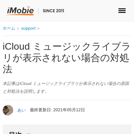
ロック解除&データ復元
ホーム
support
データ転送
iCloud ミュージックライブラ
リが表示されない場合の対処
マルチメディア
法
便利ツール
本記事はiCloud ミュージックライブラリが表示されない場合の原因
ソリューション
と対処法を説明します。
ストア
あい
最終更新日: 2021年05月12日
ダウンロード