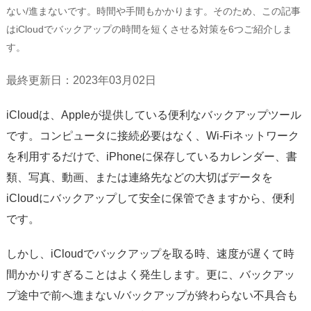
サポート
ない/進まないです。時間や手間もかかります。そのため、この記事
はiCloudでバックアップの時間を短くさせる対策を6つご紹介しま
言語選択
す。
最終更新日：2023年03月02日
iCloudは、Appleが提供している便利なバックアップツール
です。コンピュータに接続必要はなく、Wi-Fiネットワーク
を利用するだけで、iPhoneに保存しているカレンダー、書
類、写真、動画、または連絡先などの大切ばデータを
iCloudにバックアップして安全に保管できますから、便利
です。
しかし、iCloudでバックアップを取る時、速度が遅くて時
間かかりすぎることはよく発生します。更に、バックアッ
プ途中で前へ進まない/バックアップが終わらない不具合も