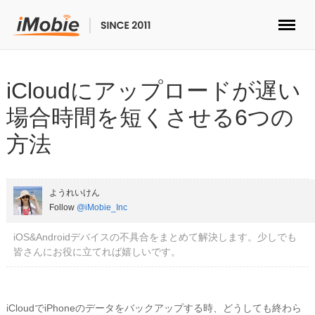
ロック解除&データ復元
iCloudにアップロードが遅い
データ転送
場合時間を短くさせる6つの
方法
マルチメディア
便利ツール
ようれいけん
Follow
@iMobie_Inc
ソリューション
iOS&Androidデバイスの不具合をまとめて解決します。少しでも
ストア
皆さんにお役に立てれば嬉しいです。
ダウンロード
iCloudでiPhoneのデータをバックアップする時、どうしても終わら