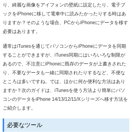
サポート
り、綺麗な画像をアイフォンの壁紙に設定したり、電子ブ
ックをiPhoneに移して電車中に読みたかったりする時はあ
言語選択
りますか？そのような場合、PCからiPhoneにデータを移す
必要はあります。
通常はiTunesを通じてパソコンからiPhoneにデータを同期
することができますが、iTunes同期にはいろいろな制限が
あるので、不注意にiPhoneに既存のデータが上書きされた
り、不要なデータも一緒に同期されたりするなど、不便な
ところは多いですね。では、ほかに何か便利な方法はあり
ますか？次のガイドは、iTunesを使う方法より簡単にパソ
コンのデータをiPhone 14/13/12/11/Xシリーズへ移す方法を
ご紹介します。
必要なツール