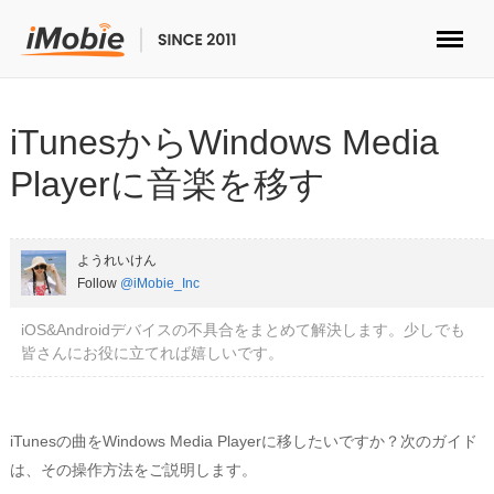
ロック解除&データ復元
iTunesからWindows Media
データ転送
Playerに音楽を移す
マルチメディア
ようれいけん
便利ツール
Follow
@iMobie_Inc
iOS&Androidデバイスの不具合をまとめて解決します。少しでも
ソリューション
皆さんにお役に立てれば嬉しいです。
ストア
iTunesの曲をWindows Media Playerに移したいですか？次のガイド
ダウンロード
は、その操作方法をご説明します。