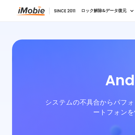
ロック解除&データ復元
An
システムの不具合からパフォ
ートフォンを