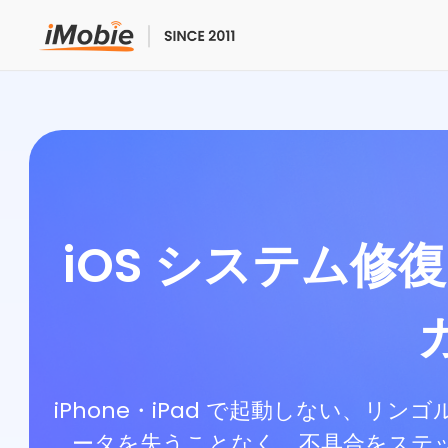
ロック解除&データ復元
データ転送
マルチメディア
iOS システム修復 
便利ツール
ソリューション
ストア
iPhone・iPad で起動しない、リン
ータを失うことなく、不具合をステ
ダウンロード