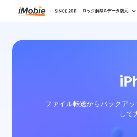
ロック解除&データ復元
i
ファイル転送からバックアップ
して