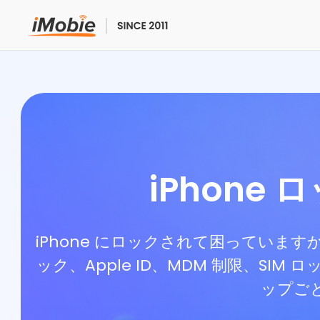
ロック解除&データ復元
データ転送
マルチメディア
iPhone
便利ツール
ソリューション
iPhone にロックされて困っていますか
ック、Apple ID、MDM 制限、S
ストア
ップご
ダウンロード