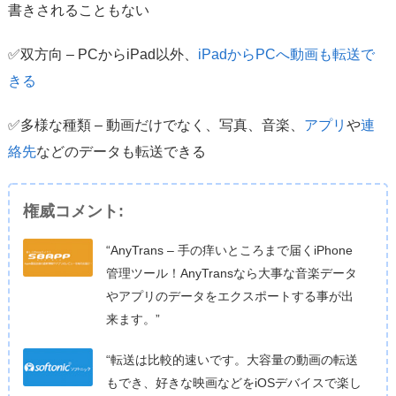
書きされることもない
✅双方向 – PCからiPad以外、
iPadからPCへ動画も転送で
きる
✅多様な種類 – 動画だけでなく、写真、音楽、
アプリ
や
連
絡先
などのデータも転送できる
権威コメント:
“AnyTrans – 手の痒いところまで届くiPhone
管理ツール！AnyTransなら大事な音楽データ
やアプリのデータをエクスポートする事が出
来ます。”
“転送は比較的速いです。大容量の動画の転送
もでき、好きな映画などをiOSデバイスで楽し