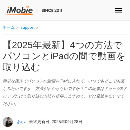
ロック解除&データ復元
ホーム
support
データ転送
【2025年最新】4つの方法で
パソコンとiPadの間で動画を
マルチメディア
取り込む
便利ツール
簡単な操作でパソコンの動画をiPadに入れて、いつでもどこでも楽
ソリューション
しみたいですが、方法がわからないですか？この記事はドラッグ&ド
ロップだけで取り込む方法を提供しますので、ぜひ見逃さないでく
ストア
ださい。
ダウンロード
あい
最終更新日: 2025年09月28日