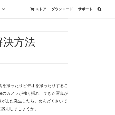
無料ダウンロード
購入
ストア
ダウンロード
サポート
解決方法
写真を撮ったりビデオを撮ったりするこ
neのカメラが強く揺れ、できた写真が
題がまた発生したら、めんどくさいで
ご説明しましょうか。