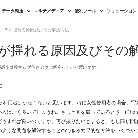
iOSシステム修復
レビュー
データ転送
マルチメディア
便利ツール
ソリューション
neカメラが揺れる原因及びその解決方法
メラが揺れる原因及びその
る問題を修復する対策を七つご紹介したいと思います。
日
買った利用者は少なくないと思います。特に女性使用者の場合、
人はごく多いでしょうね。もし写真を撮っているとき、iPho
どうすれば良いのですか。再び撮りたいとすると、もし同じ問
のような問題を解決することのできる効果的な方法をいくつか