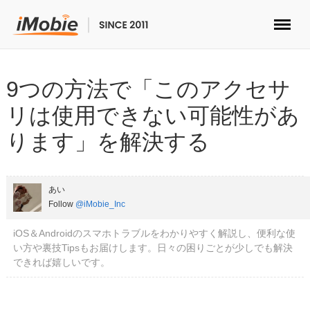
ロック解除&データ復元
9つの方法で「このアクセサ
データ転送
リは使用できない可能性があ
ります」を解決する
マルチメディア
便利ツール
あい
Follow
@iMobie_Inc
ソリューション
iOS＆Androidのスマホトラブルをわかりやすく解説し、便利な使
ストア
い方や裏技Tipsもお届けします。日々の困りごとが少しでも解決
できれば嬉しいです。
ダウンロード