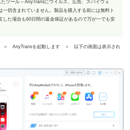
たツール – AnyTransにウイルス、広告、スパイウェ
は一切含まれていません。製品を購入する前には無料ト
文した場合も60日間の返金保証があるので万が一でも安
します ＞ AnyTransを起動します ＞ 以下の画面は表示され