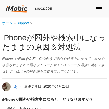
ロック解除&データ復元
ホーム
support
データ転送
iPhoneが圏外や検索中になっ
たままの原因＆対処法
マルチメディア
iPhone や iPad (Wi-Fi + Cellular) で圏外や検索中になって、操作で
便利ツール
改善されますか？通ネットワークやモバイルデータ通信に接続でき
ない場合は以下の対処法をご参考にしてください。
ソリューション
ストア
あい
最終更新日: 2020年04月20日
ダウンロード
iPhoneが圏外や検索中になると、どうなりますか？