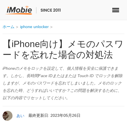
ロック解除&データ復元
ホーム
iphone unlocker
データ転送
【iPhone向け】メモのパスワ
ードを忘れた場合の対処法
マルチメディア
iPhoneのメモをロックを設定して、個人情報を安全に保護できま
便利ツール
す。しかし、長時間Face IDまたはまたは Touch ID でロックを解除
しますが、メモのパスワードを忘れてしまいました。メモのロック
ソリューション
を忘れた時、どうすればいいですか？この問題を解決するために、
以下の内容でリセットしてください。
ストア
ダウンロード
あい
最終更新日: 2023年05月26日