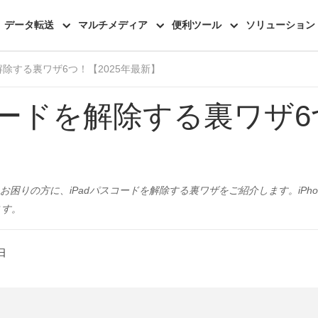
機能一覧
レビュー
データ転送
マルチメディア
便利ツール
ソリューション
解除する裏ワザ6つ！【2025年最新】
コードを解除する裏ワザ6
とお困りの方に、iPadパスコードを解除する裏ワザをご紹介します。iPh
ます。
日