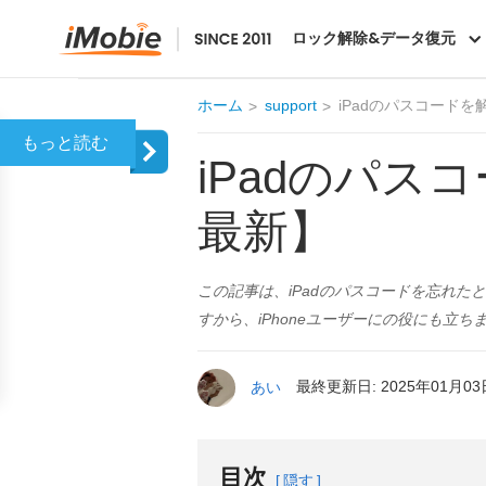
AnyUnlock
ロック解除&データ復元
ホーム
support
iPadのパスコードを
iPadのパス
最新】
この記事は、iPadのパスコードを忘れた
すから、iPhoneユーザーにの役にも立ち
あい
最終更新日: 2025年01月03
目次
隠す