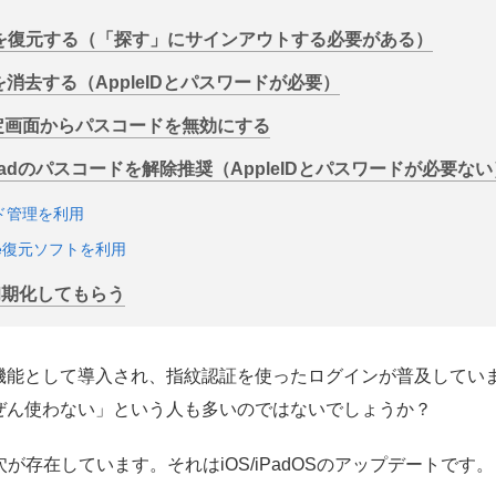
ードを復元する（「探す」にサインアウトする必要がある）
ドを消去する（AppleIDとパスワードが必要）
定画面からパスコードを無効にする
iPadのパスコードを解除
推奨（AppleIDとパスワードが必要ない
ワード管理を利用
Phone復元ソフトを利用
で初期化してもらう
指紋認証機能として導入され、指紋認証を使ったログインが普及して
ぜん使わない」という人も多いのではないでしょうか？
が存在しています。それはiOS/iPadOSのアップデートです。