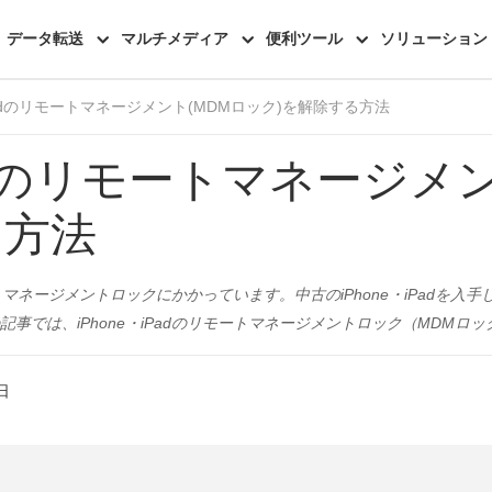
機能一覧
レビュー
データ転送
マルチメディア
便利ツール
ソリューション
iPadのリモートマネージメント(MDMロック)を解除する方法
iPadのリモートマネージメ
る方法
モートマネージメントロックにかかっています。中古のiPhone・iPadを
事では、iPhone・iPadのリモートマネージメントロック（MDMロ
日