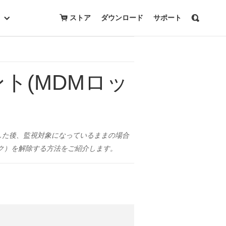
無料ダウンロード
購入
ストア
ダウンロード
サポート
ント(MDMロッ
入手した後、監視対象になっているままの場合
ック）を解除する方法をご紹介します。