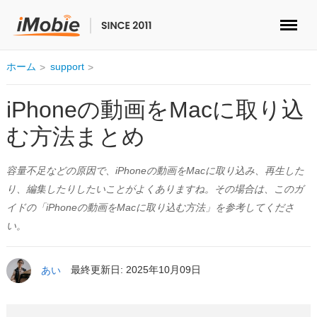
ロック解除&データ復元
ホーム
support
データ転送
iPhoneの動画をMacに取り込
む方法まとめ
マルチメディア
容量不足などの原因で、iPhoneの動画をMacに取り込み、再生した
便利ツール
り、編集したりしたいことがよくありますね。その場合は、このガ
イドの「iPhoneの動画をMacに取り込む方法」を参考してくださ
ソリューション
い。
ストア
あい
最終更新日: 2025年10月09日
ダウンロード